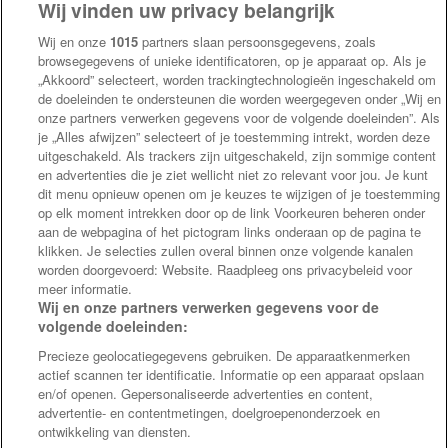
Wij vinden uw privacy belangrijk
Wij en onze
1015
partners slaan persoonsgegevens, zoals
browsegegevens of unieke identificatoren, op je apparaat op. Als je
„Akkoord” selecteert, worden trackingtechnologieën ingeschakeld om
de doeleinden te ondersteunen die worden weergegeven onder „Wij en
onze partners verwerken gegevens voor de volgende doeleinden”. Als
Deze functie staat open voor iedereen, ongeacht leeftijd of
je „Alles afwijzen” selecteert of je toestemming intrekt, worden deze
gender.
uitgeschakeld. Als trackers zijn uitgeschakeld, zijn sommige content
en advertenties die je ziet wellicht niet zo relevant voor jou. Je kunt
Wens je meer informatie over deze vacature of ben je op
dit menu opnieuw openen om je keuzes te wijzigen of je toestemming
zoek naar een andere functie, neem contact met ons op.
op elk moment intrekken door op de link Voorkeuren beheren onder
aan de webpagina of het pictogram links onderaan op de pagina te
Wij helpen je graag verder!
klikken. Je selecties zullen overal binnen onze volgende kanalen
worden doorgevoerd: Website. Raadpleeg ons privacybeleid voor
meer informatie.
Wij en onze partners verwerken gegevens voor de
volgende doeleinden:
INDUSTRY
Precieze geolocatiegegevens gebruiken. De apparaatkenmerken
Philippe Saveryslaan 7
actief scannen ter identificatie. Informatie op een apparaat opslaan
9140 Temse
en/of openen. Gepersonaliseerde advertenties en content,
advertentie- en contentmetingen, doelgroepenonderzoek en
03/710 51 80
ontwikkeling van diensten.
temse@stegmann.be